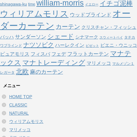
william-morris
イチゴ泥棒
shinagawa-ku
time
イエロー
オー
ウィリアムモリス
ウッドブラインド
ダーカーテン
カーテン
クリスチャン・フィッシュ
シェード
サンダーソン
バッハ
シナマーク
タチカ
スウィートベイ
ナツソビク
ハーレクイン
ピエニ・ウニッコ
ワブラインド
ビゼット
マナテ
フラットカーテン
ピュアモリス
フェデ
フィスバ
ックス
マナトレーディング
マリメッコ
マルメゾン１
北欧
麻のカーテン
レガータ
メニュー
HOME TOP
CLASSIC
NATURAL
ウィリアムモリス
マリメッコ