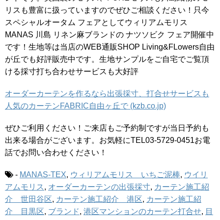
リスも豊富に扱っていますのでぜひご相談ください！只今
スペシャルオータム フェアとしてウィリアムモリス
MANAS 川島 リネン麻ブランドの ナツソビク フェア開催中
です！生地等は当店のWEB通販SHOP Living&FLowers自由
が丘でも好評販売中です。生地サンプルをご自宅でご覧頂
ける採寸打ち合わせサービスも大好評
オーダーカーテンを作るなら出張採寸、打合せサービスも
人気のカーテンFABRIC自由ヶ丘で (kzb.co.jp)
ぜひご利用ください！ご来店もご予約制ですが当日予約も
出来る場合がございます。お気軽にTEL03-5729-0451お電
話でお問い合わせください！
-
MANAS-TEX
,
ウィリアムモリス いちご泥棒
,
ウイリ
アムモリス
,
オーダーカーテンの出張採寸
,
カーテン施工紹
介 世田谷区
,
カーテン施工紹介 港区
,
カーテン施工紹
介 目黒区
,
ブランド
,
港区マンションのカーテン打合せ
,
目