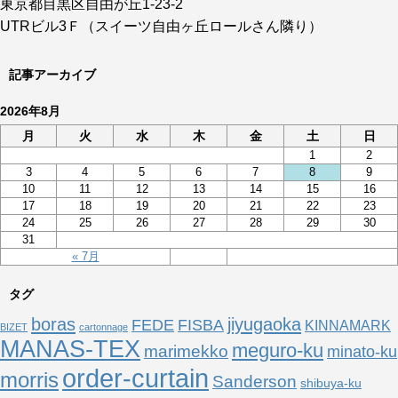
東京都目黒区自由が丘1-23-2
UTRビル3Ｆ（スイーツ自由ヶ丘ロールさん隣り）
記事アーカイブ
2026年8月
月
火
水
木
金
土
日
1
2
3
4
5
6
7
8
9
10
11
12
13
14
15
16
17
18
19
20
21
22
23
24
25
26
27
28
29
30
31
« 7月
タグ
boras
jiyugaoka
FEDE
FISBA
KINNAMARK
BIZET
cartonnage
MANAS-TEX
meguro-ku
marimekko
minato-ku
order-curtain
morris
Sanderson
shibuya-ku