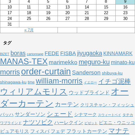
3
4
5
6
7
8
9
10
11
12
13
14
15
16
17
18
19
20
21
22
23
24
25
26
27
28
29
30
31
« 7月
タグ
boras
jiyugaoka
FEDE
FISBA
KINNAMARK
BIZET
cartonnage
MANAS-TEX
meguro-ku
marimekko
minato-ku
order-curtain
morris
Sanderson
shibuya-ku
william-morris
イチゴ泥棒
shinagawa-ku
time
イエロー
オー
ウィリアムモリス
ウッドブラインド
ダーカーテン
カーテン
クリスチャン・フィッシュ
シェード
サンダーソン
バッハ
シナマーク
タチカ
スウィートベイ
ナツソビク
ハーレクイン
ピエニ・ウニッコ
ワブラインド
ビゼット
マナテ
フラットカーテン
ピュアモリス
フェデ
フィスバ