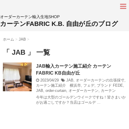
オーダーカーテン輸入生地SHOP
カーテンFABRIC K.B. 自由が丘のブログ
ホーム
>
JAB
>
「 JAB 」 一覧
JAB輸入カーテン施工紹介 カーテン
FABRIC KB自由が丘
2023/04/29
JAB
,
オーダーカーテンの出張採寸
,
カーテン施工紹介 横浜市
,
フェデ
,
ブランド
FEDE
,
JAB
,
order-curtain
,
オーダーカーテン
,
カーテン
今年は大型のゴールデンウイークですね！皆さまいか
がお過ごしですか？当店はゴールデ ...