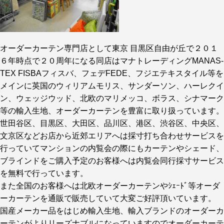
オーダーカーテン専門店として東京 目黒区自由が丘で２０１
６年時点で２０周年になる同店はマナトレーディングMANAS-
TEX FISBAフィスバ、フェデFEDE、フジエテキスタイル等を
メインに英国のウィリアムモリス、サンダーソン、ハーレクイ
ン、ウェッジウッド、北欧のマリメッコ、ボラス、シナマーク
等の輸入生地、オーダーカーテンを豊富に取り扱っています。
世田谷区、目黒区、大田区、品川区、港区、渋谷区、中央区、
文京区などお店から近郊エリアへは採寸打ち合わせサービスを
行っていてマンションの内覧会の際にもカーテンやシェード、
ブラインドをご購入予定のお客様へは内覧会同行採寸サービス
を無料で行っています。
また全国のお客様へは北欧オーダーカーテンやｼｪｰﾄﾞ等オーダ
ーカーテンを通販で販売していて大変ご好評頂いています。
国産メーカー品をはじめ輸入生地、輸入ブランドのオーダーカ
ーテンがよりリーズナブルになっていますのでオーダーカーテ