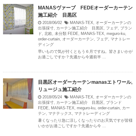
MANASヴァーブ FEDEオーダーカーテン
施工紹介 目黒区
2018/06/02
MANAS-TEX
,
オーダーカーテンの
出張採寸
,
カーテン施工紹介 目黒区
,
フェデ
,
ブラン
ド
,
北欧
,
未分類
FEDE
,
MANAS-TEX
,
meguro-ku
,
order-curtain
,
オーダーカーテン
,
フェデ
,
マナトレー
ディング
早いもので気が付くともう６月ですね。皆さまいかが
お過ごしですか？先週から今週前半 ...
目黒区オーダーカーテンmanasエトワール,
リュージュ施工紹介
2018/05/24
MANAS-TEX
,
オーダーカーテンの
出張採寸
,
カーテン施工紹介 目黒区
,
ブランド
FEDE
,
MANAS-TEX
,
meguro-ku
,
order-curtain
,
カー
テン
,
マナテックス
,
マナトレーディング
暑くなったり急に涼しくなったりのお天気ですが皆様
いかがお過ごしですか？先週から今 ...