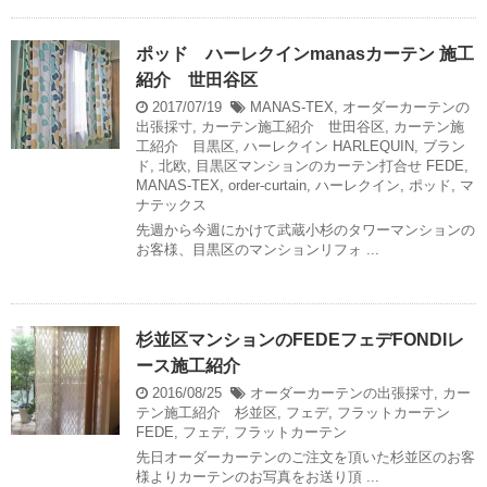
ポッド ハーレクインmanasカーテン 施工
紹介 世田谷区
2017/07/19
MANAS-TEX
,
オーダーカーテンの
出張採寸
,
カーテン施工紹介 世田谷区
,
カーテン施
工紹介 目黒区
,
ハーレクイン HARLEQUIN
,
ブラン
ド
,
北欧
,
目黒区マンションのカーテン打合せ
FEDE
,
MANAS-TEX
,
order-curtain
,
ハーレクイン
,
ポッド
,
マ
ナテックス
先週から今週にかけて武蔵小杉のタワーマンションの
お客様、目黒区のマンションリフォ ...
杉並区マンションのFEDEフェデFONDIレ
ース施工紹介
2016/08/25
オーダーカーテンの出張採寸
,
カー
テン施工紹介 杉並区
,
フェデ
,
フラットカーテン
FEDE
,
フェデ
,
フラットカーテン
先日オーダーカーテンのご注文を頂いた杉並区のお客
様よりカーテンのお写真をお送り頂 ...