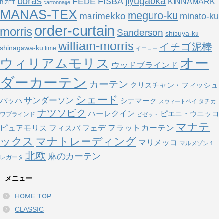
boras
jiyugaoka
FEDE
FISBA
KINNAMARK
BIZET
cartonnage
MANAS-TEX
meguro-ku
marimekko
minato-ku
order-curtain
morris
Sanderson
shibuya-ku
william-morris
イチゴ泥棒
shinagawa-ku
time
イエロー
オー
ウィリアムモリス
ウッドブラインド
ダーカーテン
カーテン
クリスチャン・フィッシュ
シェード
サンダーソン
バッハ
シナマーク
タチカ
スウィートベイ
ナツソビク
ハーレクイン
ピエニ・ウニッコ
ワブラインド
ビゼット
マナテ
フラットカーテン
ピュアモリス
フェデ
フィスバ
ックス
マナトレーディング
マリメッコ
マルメゾン１
北欧
麻のカーテン
レガータ
メニュー
HOME TOP
CLASSIC