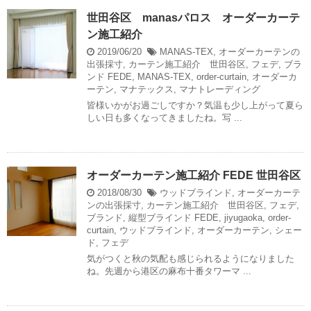
世田谷区 manasパロス オーダーカーテ
ン施工紹介
2019/06/20
MANAS-TEX
,
オーダーカーテンの
出張採寸
,
カーテン施工紹介 世田谷区
,
フェデ
,
ブラ
ンド
FEDE
,
MANAS-TEX
,
order-curtain
,
オーダーカ
ーテン
,
マナテックス
,
マナトレーディング
皆様いかがお過ごしですか？気温も少し上がって夏ら
しい日も多くなってきましたね。写 ...
オーダーカーテン施工紹介 FEDE 世田谷区
2018/08/30
ウッドブラインド
,
オーダーカーテ
ンの出張採寸
,
カーテン施工紹介 世田谷区
,
フェデ
,
ブランド
,
縦型ブラインド
FEDE
,
jiyugaoka
,
order-
curtain
,
ウッドブラインド
,
オーダーカーテン
,
シェー
ド
,
フェデ
気がつくと秋の気配も感じられるようになりました
ね。先週から港区の麻布十番タワーマ ...