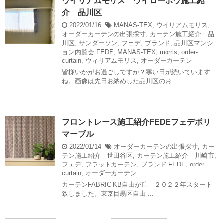
ウイリアムモリス ウイローボウ施工紹
介 品川区
2022/01/16
MANAS-TEX
,
ウイリアムモリス
,
オーダーカーテンの出張採寸
,
カーテン施工紹介 品
川区
,
サンダーソン
,
フェデ
,
ブランド
,
品川区マンシ
ョン内覧会
FEDE
,
MANAS-TEX
,
morris
,
order-
curtain
,
ウィリアムモリス
,
オーダーカーテン
皆様いかがお過ごしですか？寒い日が続いています
ね。画像は先日お納めした品川区のお ...
フロントレース施工紹介FEDEフェデポリ
マーブル
2022/01/14
オーダーカーテンの出張採寸
,
カー
テン施工紹介 世田谷区
,
カーテン施工紹介 川崎市
,
フェデ
,
フラットカーテン
,
ブランド
FEDE
,
order-
curtain
,
オーダーカーテン
カーテンFABRIC KB自由が丘 ２０２２年スタート
致しました。東京目黒区自由 ...