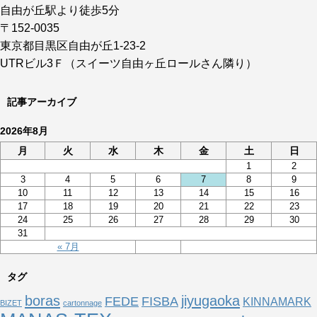
自由が丘駅より徒歩5分
〒152-0035
東京都目黒区自由が丘1-23-2
UTRビル3Ｆ（スイーツ自由ヶ丘ロールさん隣り）
記事アーカイブ
2026年8月
月
火
水
木
金
土
日
1
2
3
4
5
6
7
8
9
10
11
12
13
14
15
16
17
18
19
20
21
22
23
24
25
26
27
28
29
30
31
« 7月
タグ
boras
jiyugaoka
FEDE
FISBA
KINNAMARK
BIZET
cartonnage