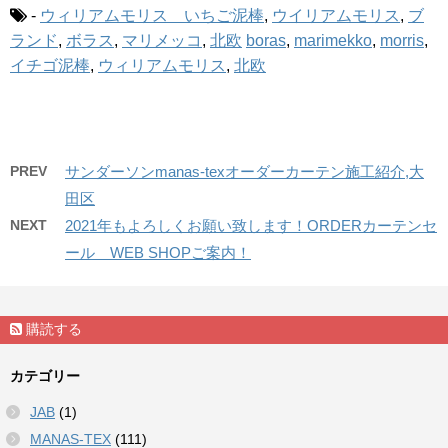
-
ウィリアムモリス いちご泥棒
,
ウイリアムモリス
,
ブ
ランド
,
ボラス
,
マリメッコ
,
北欧
boras
,
marimekko
,
morris
,
イチゴ泥棒
,
ウィリアムモリス
,
北欧
PREV
サンダーソンmanas-texオーダーカーテン施工紹介,大
田区
NEXT
2021年もよろしくお願い致します！ORDERカーテンセ
ール WEB SHOPご案内！
購読する
カテゴリー
JAB
(1)
MANAS-TEX
(111)