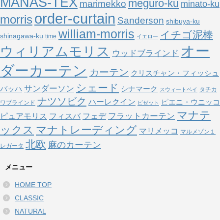
MANAS-TEX
meguro-ku
marimekko
minato-ku
order-curtain
morris
Sanderson
shibuya-ku
william-morris
イチゴ泥棒
shinagawa-ku
time
イエロー
オー
ウィリアムモリス
ウッドブラインド
ダーカーテン
カーテン
クリスチャン・フィッシュ
シェード
サンダーソン
バッハ
シナマーク
タチカ
スウィートベイ
ナツソビク
ハーレクイン
ピエニ・ウニッコ
ワブラインド
ビゼット
マナテ
フラットカーテン
ピュアモリス
フェデ
フィスバ
ックス
マナトレーディング
マリメッコ
マルメゾン１
北欧
麻のカーテン
レガータ
メニュー
HOME TOP
CLASSIC
NATURAL