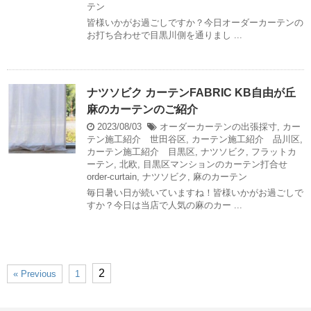
テン
皆様いかがお過ごしですか？今日オーダーカーテンの
お打ち合わせで目黒川側を通りまし ...
ナツソビク カーテンFABRIC KB自由が丘
麻のカーテンのご紹介
2023/08/03
オーダーカーテンの出張採寸
,
カー
テン施工紹介 世田谷区
,
カーテン施工紹介 品川区
,
カーテン施工紹介 目黒区
,
ナツソビク
,
フラットカ
ーテン
,
北欧
,
目黒区マンションのカーテン打合せ
order-curtain
,
ナツソビク
,
麻のカーテン
毎日暑い日が続いていますね！皆様いかがお過ごしで
すか？今日は当店で人気の麻のカー ...
2
« Previous
1