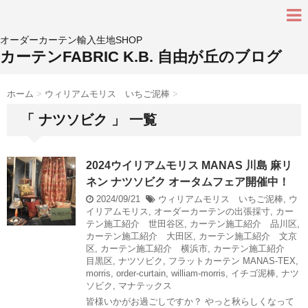
オーダーカーテン輸入生地SHOP
カーテンFABRIC K.B. 自由が丘のブログ
ホーム
>
ウィリアムモリス いちご泥棒
>
「 ナツソビク 」 一覧
2024ウイリアムモリス MANAS 川島 麻リ
ネン ナツソビク オータムフェア開催中！
2024/09/21
ウィリアムモリス いちご泥棒
,
ウ
イリアムモリス
,
オーダーカーテンの出張採寸
,
カー
テン施工紹介 世田谷区
,
カーテン施工紹介 品川区
,
カーテン施工紹介 大田区
,
カーテン施工紹介 文京
区
,
カーテン施工紹介 横浜市
,
カーテン施工紹介
目黒区
,
ナツソビク
,
フラットカーテン
MANAS-TEX
,
morris
,
order-curtain
,
william-morris
,
イチゴ泥棒
,
ナツ
ソビク
,
マナテックス
皆様いかがお過ごしですか？ やっと秋らしくなって