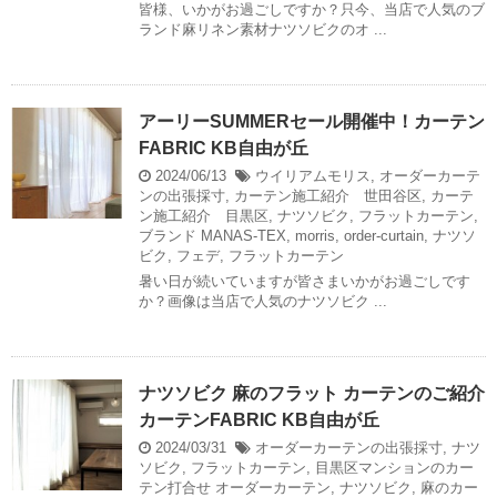
皆様、いかがお過ごしですか？只今、当店で人気のブ
ランド麻リネン素材ナツソビクのオ ...
アーリーSUMMERセール開催中！カーテン
FABRIC KB自由が丘
2024/06/13
ウイリアムモリス
,
オーダーカーテ
ンの出張採寸
,
カーテン施工紹介 世田谷区
,
カーテ
ン施工紹介 目黒区
,
ナツソビク
,
フラットカーテン
,
ブランド
MANAS-TEX
,
morris
,
order-curtain
,
ナツソ
ビク
,
フェデ
,
フラットカーテン
暑い日が続いていますが皆さまいかがお過ごしです
か？画像は当店で人気のナツソビク ...
ナツソビク 麻のフラット カーテンのご紹介
カーテンFABRIC KB自由が丘
2024/03/31
オーダーカーテンの出張採寸
,
ナツ
ソビク
,
フラットカーテン
,
目黒区マンションのカー
テン打合せ
オーダーカーテン
,
ナツソビク
,
麻のカー