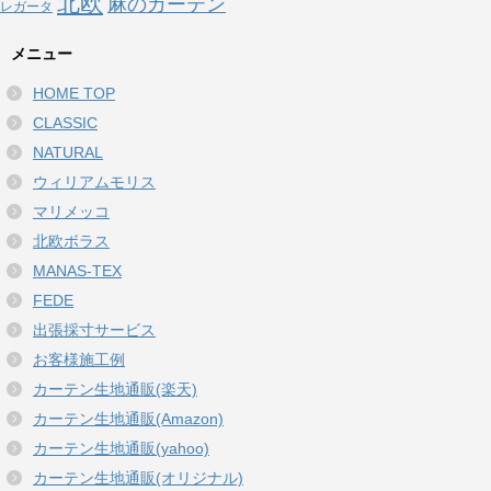
北欧
麻のカーテン
レガータ
メニュー
HOME TOP
CLASSIC
NATURAL
ウィリアムモリス
マリメッコ
北欧ボラス
MANAS-TEX
FEDE
出張採寸サービス
お客様施工例
カーテン生地通販(楽天)
カーテン生地通販(Amazon)
カーテン生地通販(yahoo)
カーテン生地通販(オリジナル)