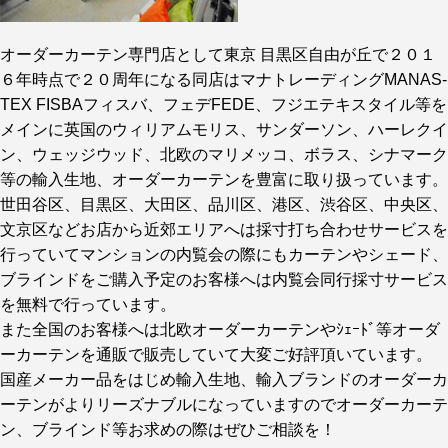
オーダーカーテン専門店として東京 目黒区自由が丘で２０１
６年時点で２０周年になる同店はマナトレーディングMANAS-
TEX FISBAフィスバ、フェデFEDE、フジエテキスタイル等を
メインに英国のウィリアムモリス、サンダーソン、ハーレクイ
ン、ウェッジウッド、北欧のマリメッコ、ボラス、シナマーク
等の輸入生地、オーダーカーテンを豊富に取り扱っています。
世田谷区、目黒区、大田区、品川区、港区、渋谷区、中央区、
文京区などお店から近郊エリアへは採寸打ち合わせサービスを
行っていてマンションの内覧会の際にもカーテンやシェード、
ブラインドをご購入予定のお客様へは内覧会同行採寸サービス
を無料で行っています。
また全国のお客様へは北欧オーダーカーテンやｼｪｰﾄﾞ等オーダ
ーカーテンを通販で販売していて大変ご好評頂いています。
国産メーカー品をはじめ輸入生地、輸入ブランドのオーダーカ
ーテンがよりリーズナブルになっていますのでオーダーカーテ
ン、ブラインド等お求めの際はぜひご相談を！