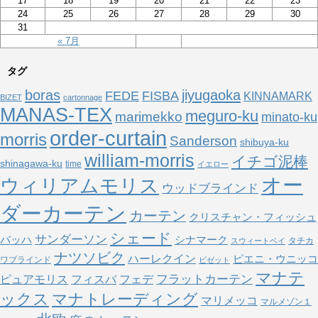
17
18
19
20
21
22
23
24
25
26
27
28
29
30
31
« 7月
タグ
boras
jiyugaoka
FEDE
FISBA
KINNAMARK
BIZET
cartonnage
MANAS-TEX
meguro-ku
marimekko
minato-ku
order-curtain
morris
Sanderson
shibuya-ku
william-morris
イチゴ泥棒
shinagawa-ku
time
イエロー
オー
ウィリアムモリス
ウッドブラインド
ダーカーテン
カーテン
クリスチャン・フィッシュ
シェード
サンダーソン
バッハ
シナマーク
タチカ
スウィートベイ
ナツソビク
ハーレクイン
ピエニ・ウニッコ
ワブラインド
ビゼット
マナテ
フラットカーテン
ピュアモリス
フェデ
フィスバ
ックス
マナトレーディング
マリメッコ
マルメゾン１