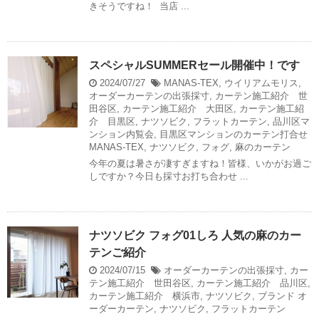
きそうですね！ 当店 ...
スペシャルSUMMERセール開催中！です
2024/07/27
MANAS-TEX
,
ウイリアムモリス
,
オーダーカーテンの出張採寸
,
カーテン施工紹介 世
田谷区
,
カーテン施工紹介 大田区
,
カーテン施工紹
介 目黒区
,
ナツソビク
,
フラットカーテン
,
品川区マ
ンション内覧会
,
目黒区マンションのカーテン打合せ
MANAS-TEX
,
ナツソビク
,
フォグ
,
麻のカーテン
今年の夏は暑さが凄すぎますね！皆様、いかがお過ご
しですか？今日も採寸お打ち合わせ ...
ナツソビク フォグ01しろ 人気の麻のカー
テンご紹介
2024/07/15
オーダーカーテンの出張採寸
,
カー
テン施工紹介 世田谷区
,
カーテン施工紹介 品川区
,
カーテン施工紹介 横浜市
,
ナツソビク
,
ブランド
オ
ーダーカーテン
,
ナツソビク
,
フラットカーテン