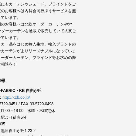
際にもカーテンやシェード、ブラインドをご
定のお客様へは内覧会同行採寸サービスを無
っています。
のお客様へは北欧オーダーカーテンやｼｪｰ
オーダーカーテンを通販で販売していて大変ご
いています。
ーカー品をはじめ輸入生地、輸入ブランドの
ーカーテンがよりリーズナブルになっていま
オーダーカーテン、ブラインド等お求めの際
ご相談を！
情報
FABRIC・KB 自由が丘
：
http://kzb.co.jp/
5729-0451 / FAX 03-5729-0498
11:00～18:00 水曜・木曜定休
丘駅より徒歩5分
035
黒区自由が丘1-23-2