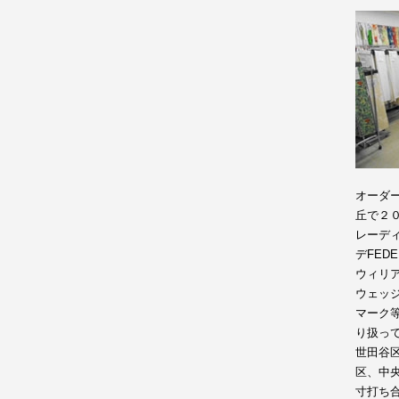
オーダ
丘で２
レーディ
デFE
ウィリ
ウェッ
マーク
り扱っ
世田谷
区、中
寸打ち