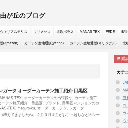
. 自由が丘のブログ
ウィリアムモリス
マリメッコ
北欧ボラス
MANAS-TEX
FEDE
出張
Amazon)
カーテン生地通販(yahoo)
カーテン生地通販(オリジナル)
北
購
カテ
JA
MA
ナ レガータ オーダーカーテン施工紹介 目黒区
P
MANAS-TEX
,
オーダーカーテンの出張採寸
,
カーテン施工
カーテン施工紹介 目黒区
,
ブランド
,
目黒区マンションのカ
ウ
NAS-TEX
,
meguro-ku
,
オーダーカーテン
,
レガータ
ウ
つ増えてきましたね。２月３月４月がお引っ越しなどのシー
ウ