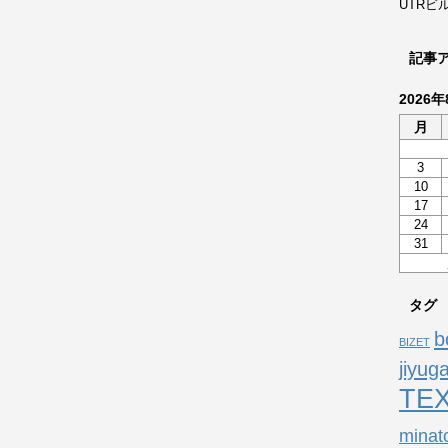
UTRビ
記事
2026年
月
3
10
17
24
31
タグ
b
BIZET
jiyug
TE
minat