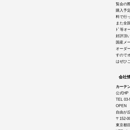
覧会の
購入予
料で行
また全国
ﾄﾞ等
好評頂
国産メ
オーダ
すので
はぜひ
会社
カーテン
公式HP
TEL 03-
OPEN 
自由が
〒152-0
東京都目