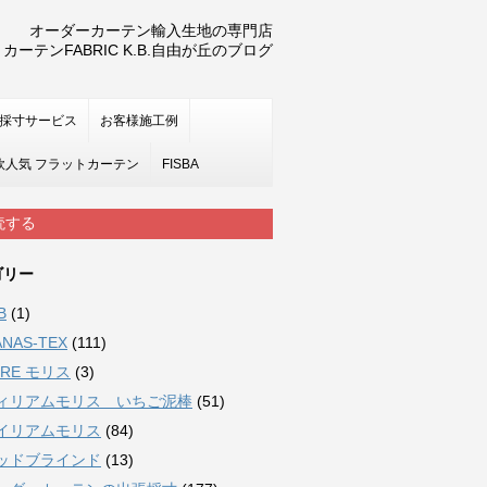
オーダーカーテン輸入生地の専門店
カーテンFABRIC K.B.自由が丘のブログ
採寸サービス
お客様施工例
欧人気 フラットカーテン
FISBA
読する
ゴリー
B
(1)
NAS-TEX
(111)
URE モリス
(3)
ィリアムモリス いちご泥棒
(51)
イリアムモリス
(84)
ッドブラインド
(13)