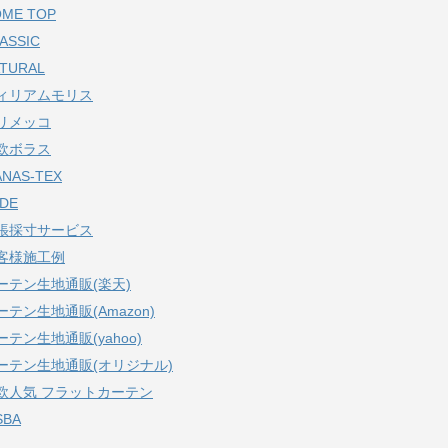
ME TOP
ASSIC
TURAL
ィリアムモリス
リメッコ
欧ボラス
NAS-TEX
DE
張採寸サービス
客様施工例
ーテン生地通販(楽天)
ーテン生地通販(Amazon)
ーテン生地通販(yahoo)
ーテン生地通販(オリジナル)
欧人気 フラットカーテン
SBA