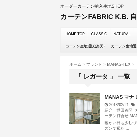
オーダーカーテン輸入生地SHOP
カーテンFABRIC K.B
HOME TOP
CLASSIC
NATURAL
カーテン生地通販(楽天)
カーテン生地通販(
ホーム
>
ブランド
>
MANAS-TEX
>
「 レガータ 」 一覧
MANAS マ
2018/02/21
紹介 世田谷区
,
ーテン打合せ
MA
暖かい日も少しづ
ズンで私た ...