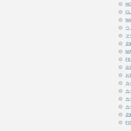
HO
CL
NA
ウ
マ
北
MA
FE
出
お
カ
カ
カ
カ
北
FI