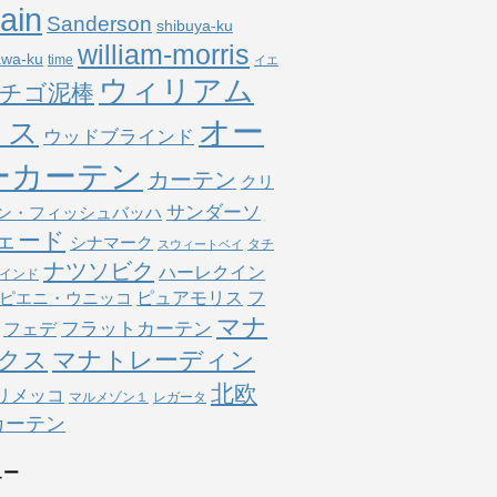
tain
Sanderson
shibuya-ku
william-morris
awa-ku
time
イエ
ウィリアム
チゴ泥棒
オー
リス
ウッドブラインド
ーカーテン
カーテン
クリ
サンダーソ
ン・フィッシュバッハ
ェード
シナマーク
タチ
スウィートベイ
ナツソビク
ハーレクイン
インド
ピュアモリス
フ
ピエニ・ウニッコ
マナ
フラットカーテン
フェデ
クス
マナトレーディン
北欧
リメッコ
マルメゾン１
レガータ
カーテン
ュー