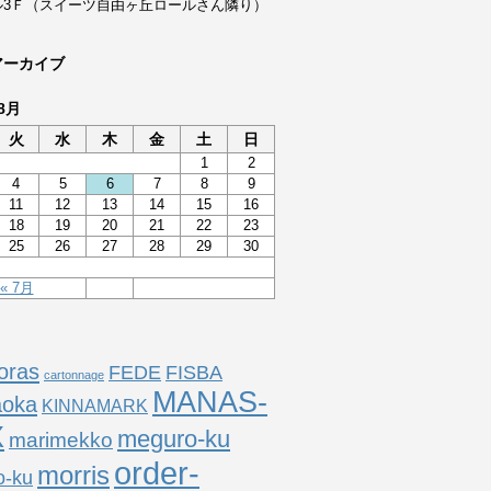
ル3Ｆ（スイーツ自由ヶ丘ロールさん隣り）
アーカイブ
8月
火
水
木
金
土
日
1
2
4
5
6
7
8
9
11
12
13
14
15
16
18
19
20
21
22
23
25
26
27
28
29
30
« 7月
oras
FEDE
FISBA
cartonnage
MANAS-
aoka
KINNAMARK
X
meguro-ku
marimekko
order-
morris
o-ku