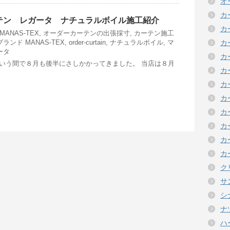
オ
カ
テン レガータ ナチュラルボイル施工紹介
カ
MANAS-TEX
,
オーダーカーテンの出張採寸
,
カーテン施工
ブランド
MANAS-TEX
,
order-curtain
,
ナチュラルボイル
,
マ
カ
ータ
カ
いう間で８月も後半にさしかかってきました。 当店は８月
カ
カ
カ
カ
カ
カ
カ
ク
サ
シ
ナ
ハ