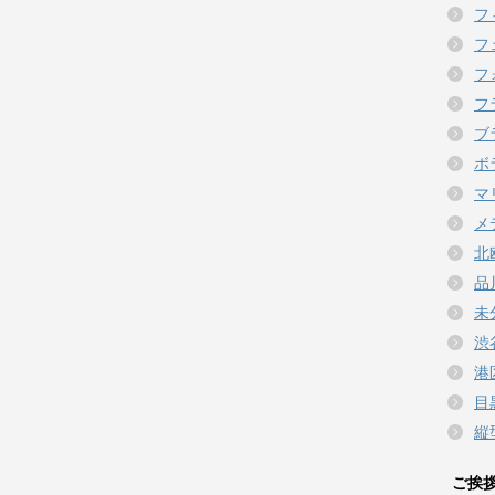
フ
フ
フ
フ
ブ
ボ
マ
メ
北
品
未
渋
港
目
縦
ご挨