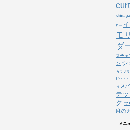
cur
shinag
イ
ロー
モ
ダ
スチャ
シ
ン
カワブラ
ビゼット
ィスバ
テッ
グ
マ
麻の
メニ